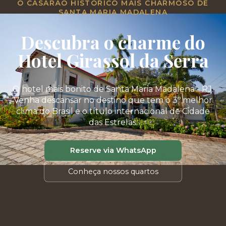
O CASARÃO HISTÓRICO MAIS CHARMOSO DE
SANTA MARIA MADALENA
Descubra o charme do
Hotel Girassol da Serra
O hotel mais bonito de Santa Maria Madalena - RJ.
Venha descansar no destino que tem o 3º melhor
clima do Brasil e o título internacional de Cidade
das Estrelas.
Reserve via WhatsApp
Conheça nossos quartos